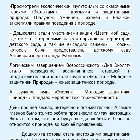
-Просмотрели экологический мультфильм со сказочными
героями «Эколятами» – друзьями и защитниками
природы: Шалуном, Умницей, Тихоней и Ёлочкой,
закрепляли правила поведения в природе.
- Дошколята стали участниками акции «Цвети мой сад»,
где вместе с взрослыми навели порядок на территории
детского сада, а так же высадили саженцы сосны,
которые были предоставлены детскому саду
Алтайкрайэнерго города Рубцовска.
Логическим завершением Всероссийского «Дня Эколят»
стало
посвящение воспитанников старшей и
подготовительной к школе групп в «Эколята – Молодые
защитники Природы»
– юных защитников природы
.
А звучание гимна
«
Эколята – Молодые защитники
Природы»
придало мероприятию торжественности.
День прошел весело, интересно и познавательно. А самое
главное было то, что ребята произнесли клятву настоящих
Эколят, о том, что они будут всегда любить и бережно
относится к природе, во всех её проявлениях.
Дошколята готовы стать настоящими защитниками
природы. Поэтому впереди у ребят много интересных