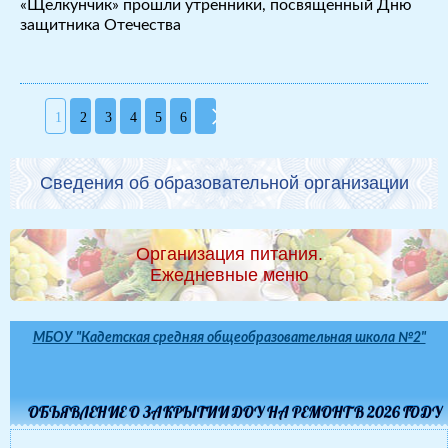
«Щелкунчик» прошли утренники, посвященный Дню
защитника Отечества
1
2
3
4
5
6
Сведения об образовательной организации
Организация питания.
Ежедневные меню
МБОУ "Кадетская средняя общеобразовательная школа №2"
ОБЪЯВЛЕНИЕ О ЗАКРЫТИИ ДОУ НА РЕМОНТ В 2026 ГОДУ