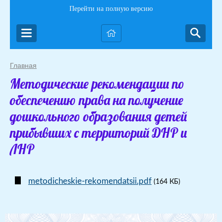
Перейти на полную версию
Главная
Методические рекомендации по
обеспечению права на получение
дошкольного образования детей
прибывших с территорий ДНР и
ЛНР
metodicheskie-rekomendatsii.pdf
(164 КБ)