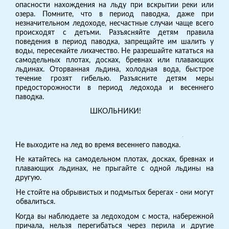
опасности нахождения на льду при вскрытии реки или
озера. Помните, что в период паводка, даже при
незначительном ледоходе, несчастные случаи чаще всего
происходят с детьми. Разъясняйте детям правила
поведения в период паводка, запрещайте им шалить у
воды, пересекайте лихачество. Не разрешайте кататься на
самодельных плотах, досках, бревнах или плавающих
льдинах. Оторванная льдина, холодная вода, быстрое
течение грозят гибелью. Разъясните детям меры
предосторожности в период ледохода и весеннего
паводка.
ШКОЛЬНИКИ!
Не выходите на лед во время весеннего паводка.
Не катайтесь на самодельном плотах, досках, бревнах и
плавающих льдинах, не прыгайте с одной льдины на
другую.
Не стойте на обрывистых и подмытых берегах - они могут
обвалиться.
Когда вы наблюдаете за ледоходом с моста, набережной
причала, нельзя перегибаться через перила и другие