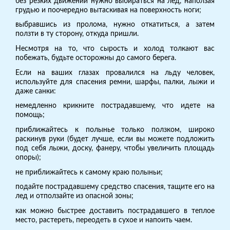
без резких движений нужно выбираться на лед, наползая
грудью и поочередно вытаскивая на поверхность ноги;
выбравшись из пролома, нужно откатиться, а затем
ползти в ту сторону, откуда пришли.
Несмотря на то, что сырость и холод толкают вас
побежать, будьте осторожны до самого берега.
Если на ваших глазах провалился на льду человек,
используйте для спасения ремни, шарфы, палки, лыжи и
даже санки:
немедленно крикните пострадавшему, что идете на
помощь;
приближайтесь к полынье только ползком, широко
раскинув руки (будет лучше, если вы можете подложить
под себя лыжи, доску, фанеру, чтобы увеличить площадь
опоры);
не приближайтесь к самому краю полыньи;
подайте пострадавшему средство спасения, тащите его на
лед и отползайте из опасной зоны;
как можно быстрее доставить пострадавшего в теплое
место, растереть, переодеть в сухое и напоить чаем.