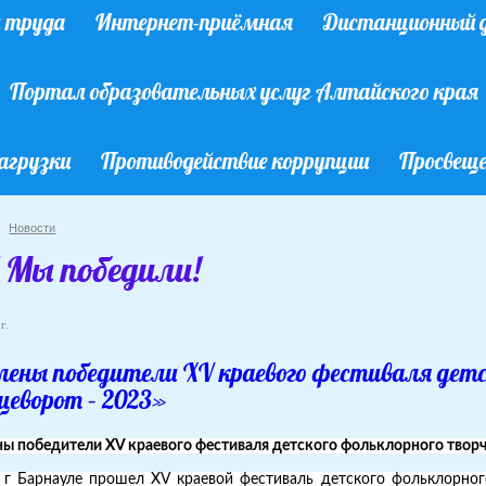
ы труда
Интернет-приёмная
Дистанционный д
Портал образовательных услуг Алтайского края
агрузки
Противодействие коррупции
Просвеще
Новости
 Мы победили!
г.
лены победители XV краевого фестиваля детс
цеворот – 2023»
ы победители XV краевого фестиваля детского фольклорного творч
 г Барнауле прошел XV краевой фестиваль детского фольклорного