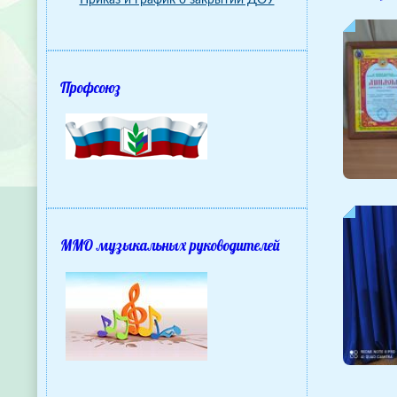
Приказ и график о закрытии ДОУ
Профсоюз
ММО музыкальных руководителей