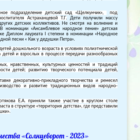
ное подразделение детский сад «Щелкунчик»,
под
оспитателя Астраханцевой Т.Г.
Дети получили массу
ругих детских коллективов. Не смотря на волнение и
 В номинации «Ансамблевое народное пение» детская
кже Диплом лауреата I степени в номинации «Народное
дной песни « Как у дедушки Петра».
детей дошкольного возраста в условиях полиэтнической
 детей и взрослых в процессе передачи разнообразных
ых, нравственных, культурных ценностей и традиций
ости детей; развитию творческого потенциала детей,
авке декоративно-прикладного творчества и ремесел
изводство и развитие традиционных видов народно-
отякова Е.А. приняли также участие в круглом столе
ста в структуре «территория детства», где представили
шки».
чества «Солнцеворот – 2023»