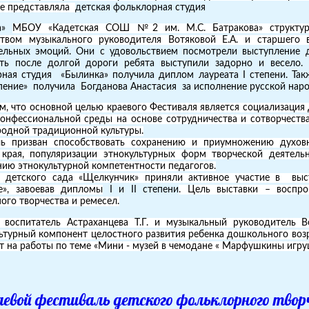
ле представляла
детская фольклорная студия
ка»
МБОУ «Кадетская СОШ №2 им. М.С. Батракова» структур
твом музыкального руководителя Вотяковой Е.А. и старшего в
ельных эмоций. Они с удовольствием посмотрели выступление д
ть после долгой дороги ребята выступили задорно и весело.
ная студия «Былинка» получила диплом лауреата I степени. Та
пение» получила Богданова Анастасия за исполнение русской наро
, что основной целью краевого Фестиваля является социализация 
онфессиональной среды на основе сотрудничества и сотворчества
одной традиционной культуры.
ль призван способствовать сохранению и приумножению духовн
края, популяризации этнокультурных форм творческой деятельн
ию этнокультурной компетентности педагогов.
и детского сада «Щелкунчик» приняли активное участие в выст
е», завоевав дипломы
I и II степени
.
Цель выставки – воспро
ого творчества и ремесел.
 воспитатель Астраханцева Т.Г. и музыкальный руководитель В
ьтурный компонент целостного развития ребенка дошкольного возра
т на работы по теме «Мини - музей в чемодане « Марфушкины игру
аевой фестиваль детского фольклорного твор