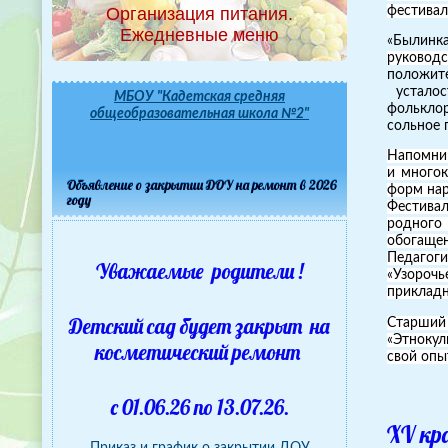
Организация питания.
фестива
Ежедневные меню
«Былин
руководс
положит
усталос
МБОУ "Кадетская средняя
фольклор
общеобразовательная школа №2"
сольное 
Напомним
и многок
Объявление о закрытии ДОУ на ремонт в 2026
форм нар
году
Фестива
родного 
обогащен
Педагог
Уважаемые родители !
«Узорочь
прикладн
Детский сад будет закрыт на
Старший
«Этнокул
косметический ремонт
свой опы
с 01.06.26 по 13.07.26.
XV кр