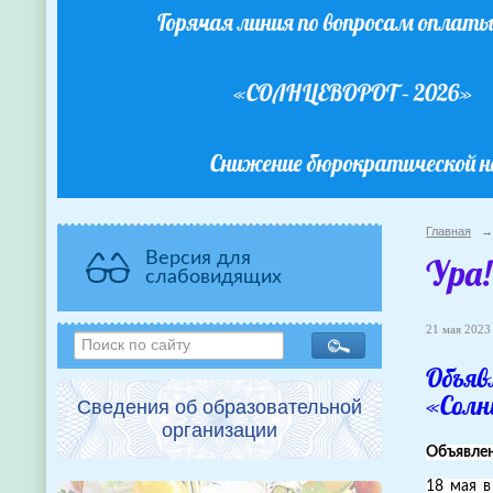
Горячая линия по вопросам оплат
«СОЛНЦЕВОРОТ – 2026»
Снижение бюрократической н
Главная
→
Версия для
Ура!
слабовидящих
21 мая 2023 
Объяв
«Солн
Сведения об образовательной
организации
Объявлен
18 мая в