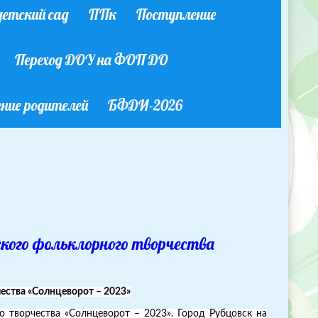
етский сад
ППк
Поступление
Переход ДОУ на ФОП ДО
ние родителей
БФДИ-2026
кого фольклорного творчества
ества «Солнцеворот – 2023»
 творчества «Солнцеворот – 2023». Город Рубцовск на