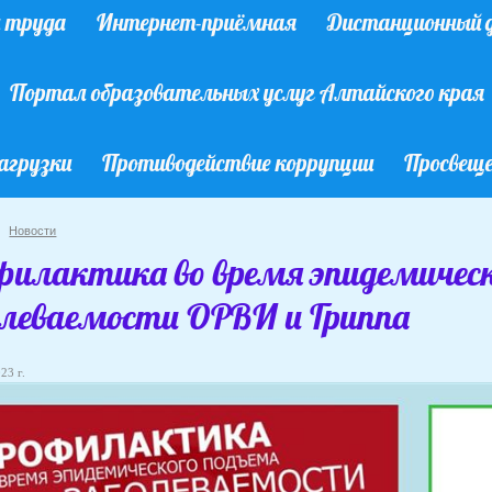
ы труда
Интернет-приёмная
Дистанционный д
Портал образовательных услуг Алтайского края
агрузки
Противодействие коррупции
Просвеще
Новости
филактика во время эпидемическ
олеваемости ОРВИ и Гриппа
23 г.