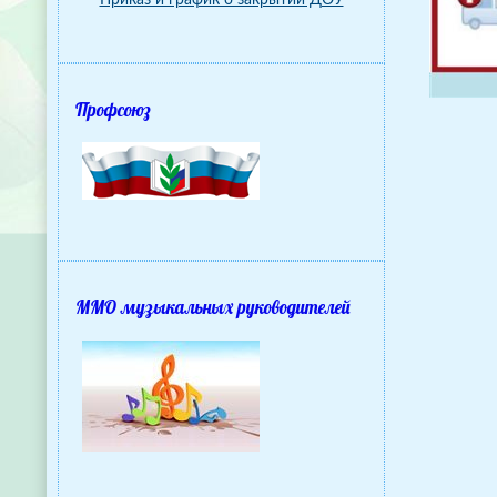
Приказ и график о закрытии ДОУ
Профсоюз
ММО музыкальных руководителей