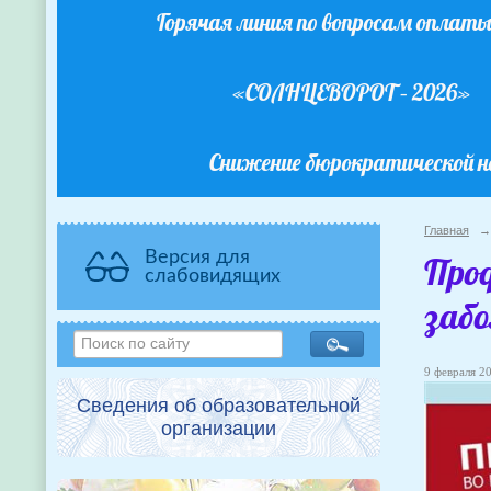
Горячая линия по вопросам оплат
«СОЛНЦЕВОРОТ – 2026»
Снижение бюрократической н
Главная
→
Версия для
Про
слабовидящих
заб
9 февраля 20
Сведения об образовательной
организации