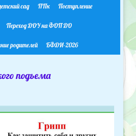
етский сад
ППк
Поступление
Переход ДОУ на ФОП ДО
ние родителей
БФДИ-2026
ого подъема