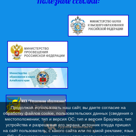
Полезные ссылки:
Продолжая использовать наш сайт, вы даете согласие на
обработку файлов cookie, пользовательских данных (сведения о
местоположении; тип и версия ОС; тип и версия Браузера; тип
устройства и разрешение его экрана; источник откуда пришел
на сайт пользователь; с какого сайта или по какой рекламе; язык