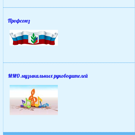
Профсоюз
ММО музыкальных руководителей