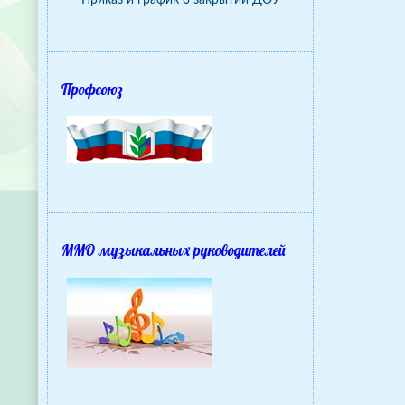
Приказ и график о закрытии ДОУ
Профсоюз
ММО музыкальных руководителей