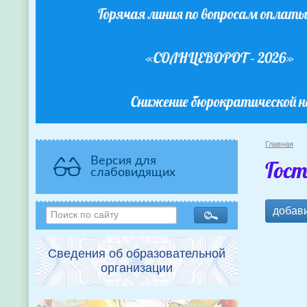
Горячая линия по вопросам оплат
«СОЛНЦЕВОРОТ – 2026»
Снижение бюрократической н
Главная
Версия для
Гост
слабовидящих
добав
Сведения об образовательной
организации