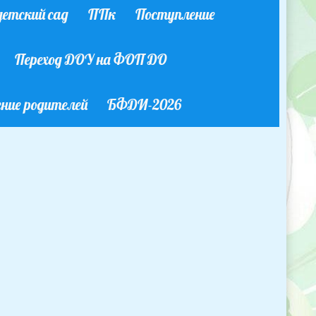
етский сад
ППк
Поступление
Переход ДОУ на ФОП ДО
ние родителей
БФДИ-2026