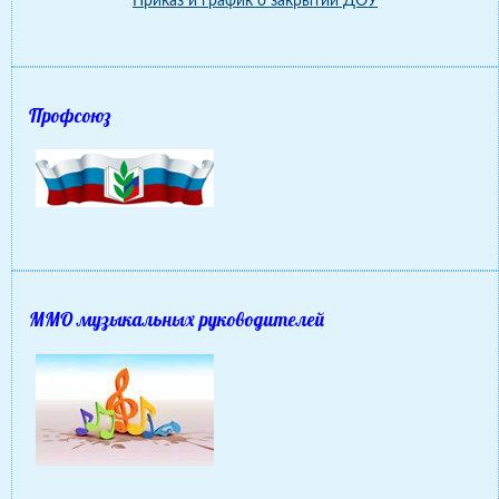
Приказ и график о закрытии ДОУ
Профсоюз
ММО музыкальных руководителей