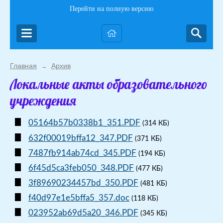
Перейти на полную версию
Главная
Архив
→
Локальные акты образовательного
учреждения
05164b57b0338b1_351.PDF
(314 КБ)
632f00019bffa12_347.PDF
(371 КБ)
7487fb914ab74cd_345.PDF
(194 КБ)
6f45d5ca3feb050_348.PDF
(477 КБ)
3f89690234457bd_350.PDF
(481 КБ)
f40d97e1e5bffa5_357.doc
(118 КБ)
023952ab69d5a20_346.PDF
(345 КБ)